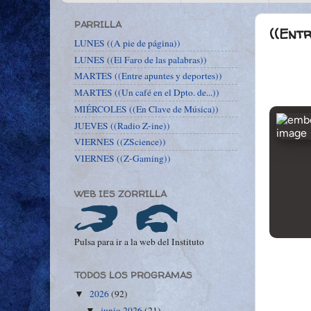
PARRILLA
((Entr
LUNES ((A pie de página))
LUNES ((El Faro de las palabras))
MARTES ((Entre apuntes y deportes))
MARTES ((Un café en el Dpto. de...))
MIÉRCOLES ((En Clave de Música))
JUEVES ((Radio Z-ine))
VIERNES ((ZScience))
VIERNES ((Z-Gaming))
WEB IES ZORRILLA
Pulsa para ir a la web del Instituto
TODOS LOS PROGRAMAS
2026
(92)
▼
junio 2026
(21)
▼