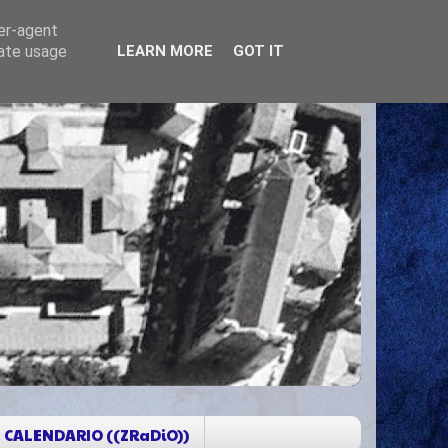
ser-agent
rate usage
LEARN MORE
GOT IT
CALENDARIO ((ZRaDiO))