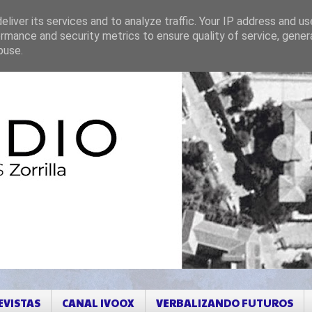
liver its services and to analyze traffic. Your IP address and u
rmance and security metrics to ensure quality of service, gene
buse.
EVISTAS
CANAL IVOOX
VERBALIZANDO FUTUROS