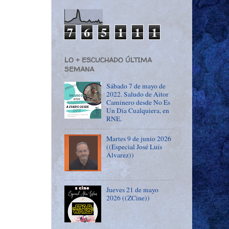
7
6
5
1
1
1
LO + ESCUCHADO ÚLTIMA
SEMANA
Sábado 7 de mayo de
2022. Saludo de Aitor
Caminero desde No Es
Un Día Cualquiera, en
RNE.
Martes 9 de junio 2026
((Especial José Luís
Álvarez))
Jueves 21 de mayo
2026 ((ZCine))