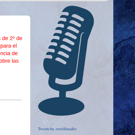
s de 2º de
para el
encia de
obre las
Tweets by zorrillaradio