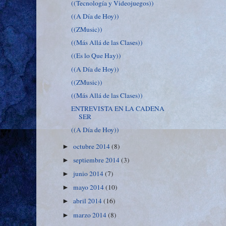
((Tecnología y Videojuegos))
((A Día de Hoy))
((ZMusic))
((Más Allá de las Clases))
((Es lo Que Hay))
((A Día de Hoy))
((ZMusic))
((Más Allá de las Clases))
ENTREVISTA EN LA CADENA
SER
((A Día de Hoy))
octubre 2014
(8)
►
septiembre 2014
(3)
►
junio 2014
(7)
►
mayo 2014
(10)
►
abril 2014
(16)
►
marzo 2014
(8)
►