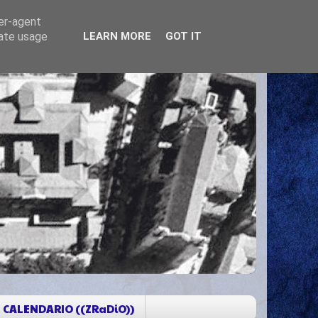
ser-agent
rate usage
LEARN MORE
GOT IT
CALENDARIO ((ZRaDiO))