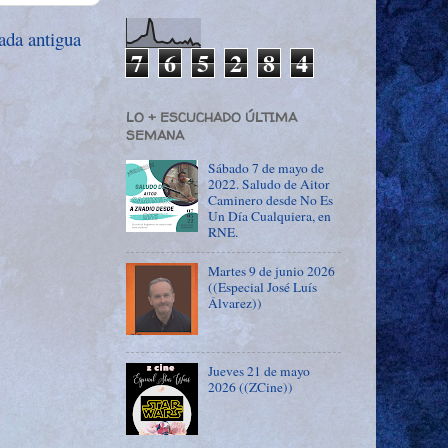
ada antigua
7
6
5
2
8
4
LO + ESCUCHADO ÚLTIMA
SEMANA
Sábado 7 de mayo de
2022. Saludo de Aitor
Caminero desde No Es
Un Día Cualquiera, en
RNE.
Martes 9 de junio 2026
((Especial José Luís
Álvarez))
Jueves 21 de mayo
2026 ((ZCine))