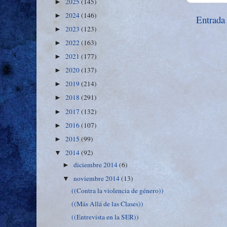
2025
(145)
►
2024
(146)
►
Entrada
2023
(123)
►
2022
(163)
►
2021
(177)
►
2020
(137)
►
2019
(214)
►
2018
(291)
►
2017
(132)
►
2016
(107)
►
2015
(99)
►
2014
(92)
▼
diciembre 2014
(6)
►
noviembre 2014
(13)
▼
((Contra la violencia de género))
((Más Allá de las Clases))
((Entrevista en la SER))