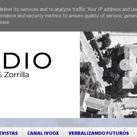
liver its services and to analyze traffic. Your IP address and u
rmance and security metrics to ensure quality of service, gene
buse.
EVISTAS
CANAL IVOOX
VERBALIZANDO FUTUROS