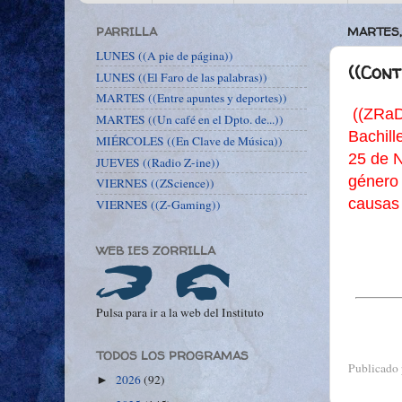
PARRILLA
MARTES,
LUNES ((A pie de página))
((Cont
LUNES ((El Faro de las palabras))
MARTES ((Entre apuntes y deportes))
((ZRaD
MARTES ((Un café en el Dpto. de...))
Bachill
MIÉRCOLES ((En Clave de Música))
25 de N
JUEVES ((Radio Z-ine))
género 
VIERNES ((ZScience))
causas 
VIERNES ((Z-Gaming))
WEB IES ZORRILLA
Pulsa para ir a la web del Instituto
TODOS LOS PROGRAMAS
Publicado
2026
(92)
►