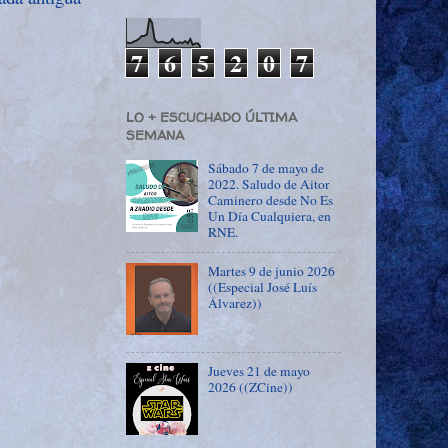
7
6
5
2
0
7
LO + ESCUCHADO ÚLTIMA
SEMANA
Sábado 7 de mayo de
2022. Saludo de Aitor
Caminero desde No Es
Un Día Cualquiera, en
RNE.
Martes 9 de junio 2026
((Especial José Luís
Álvarez))
Jueves 21 de mayo
2026 ((ZCine))