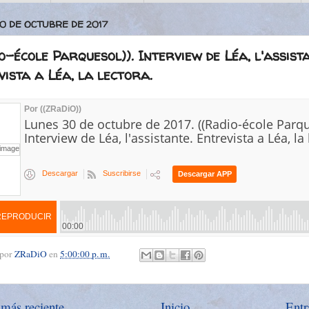
30 DE OCTUBRE DE 2017
o-école Parquesol)). Interview de Léa, l'assist
ista a Léa, la lectora.
 por
ZRaDiO
en
5:00:00 p. m.
 más reciente
Inicio
Entr