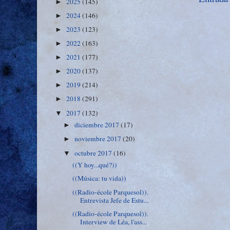
2025
(145)
►
2024
(146)
►
2023
(123)
►
2022
(163)
►
2021
(177)
►
2020
(137)
►
2019
(214)
►
2018
(291)
►
2017
(132)
▼
diciembre 2017
(17)
►
noviembre 2017
(20)
►
octubre 2017
(16)
▼
((Y hoy...qué?))
((Música: tu vida))
((Radio-école Parquesol)).
Entrevista Jefe de Estu...
((Radio-école Parquesol)).
Interview de Léa, l'ass...