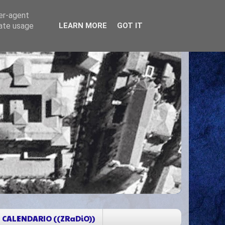
ser-agent
rate usage
LEARN MORE
GOT IT
CALENDARIO ((ZRaDiO))