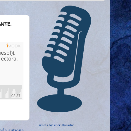
ante.
Tweets by zorrillaradio
ada antigua