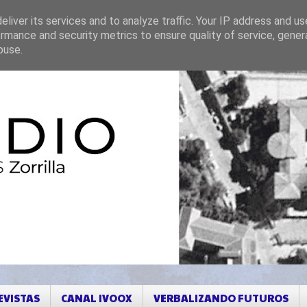
liver its services and to analyze traffic. Your IP address and u
rmance and security metrics to ensure quality of service, gene
buse.
EVISTAS
CANAL IVOOX
VERBALIZANDO FUTUROS