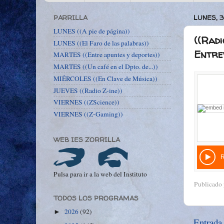
PARRILLA
LUNES, 
LUNES ((A pie de página))
((Radi
LUNES ((El Faro de las palabras))
Entrev
MARTES ((Entre apuntes y deportes))
MARTES ((Un café en el Dpto. de...))
MIÉRCOLES ((En Clave de Música))
JUEVES ((Radio Z-ine))
VIERNES ((ZScience))
VIERNES ((Z-Gaming))
WEB IES ZORRILLA
Pulsa para ir a la web del Instituto
Publicado
TODOS LOS PROGRAMAS
2026
(92)
►
Entrada