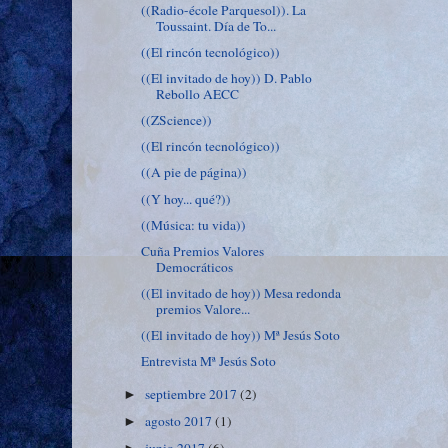
((Radio-école Parquesol)). La
Toussaint. Día de To...
((El rincón tecnológico))
((El invitado de hoy)) D. Pablo
Rebollo AECC
((ZScience))
((El rincón tecnológico))
((A pie de página))
((Y hoy... qué?))
((Música: tu vida))
Cuña Premios Valores
Democráticos
((El invitado de hoy)) Mesa redonda
premios Valore...
((El invitado de hoy)) Mª Jesús Soto
Entrevista Mª Jesús Soto
septiembre 2017
(2)
►
agosto 2017
(1)
►