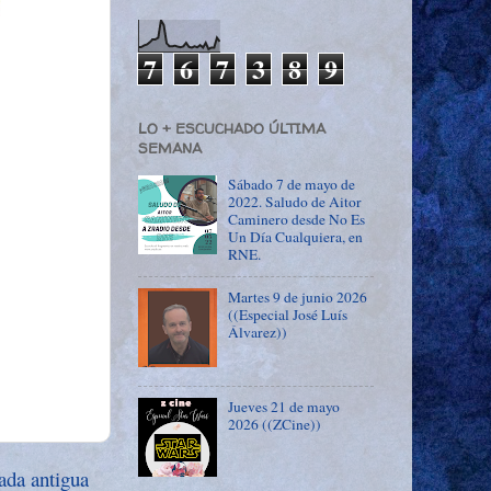
7
6
7
3
8
9
LO + ESCUCHADO ÚLTIMA
SEMANA
Sábado 7 de mayo de
2022. Saludo de Aitor
Caminero desde No Es
Un Día Cualquiera, en
RNE.
Martes 9 de junio 2026
((Especial José Luís
Álvarez))
Jueves 21 de mayo
2026 ((ZCine))
ada antigua