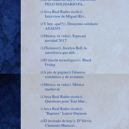
PELO SOLIDARIO PA...
((Arca Real Radio-école)).
Interview de Miguel Riv...
((Y hoy...qué?)). Desayuno solidario
ASALVO
((Música: tu vida)). Especial
navidad 2017
((ZScience)). Jocelyn Bell, la
astrofísica que deb...
((El rincón tecnológico)). Black
Friday
((A pie de página)) Géneros
romántico y de aventura
((Música: tu vida)). Música
medieval.
((Arca Real Radio-école)).
Questions pour Toni Mar...
((Arca Real Radio-école))
"Rupture" Laurie Darmon
((El invitado de hoy)). Dª Silvia
Clemente Municio...