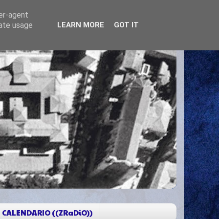
ser-agent
rate usage
LEARN MORE
GOT IT
CALENDARIO ((ZRaDiO))