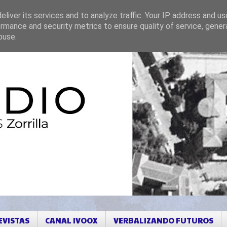
liver its services and to analyze traffic. Your IP address and u
rmance and security metrics to ensure quality of service, gene
buse.
EVISTAS
CANAL IVOOX
VERBALIZANDO FUTUROS