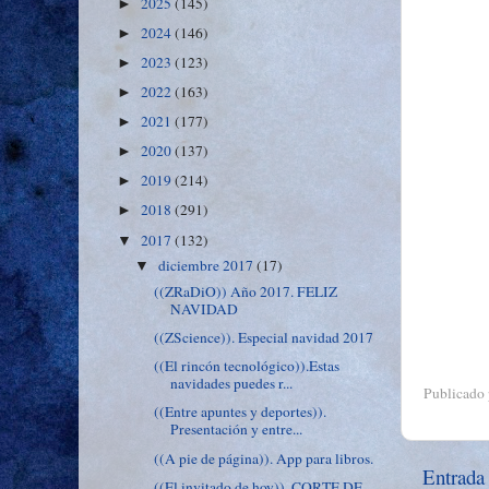
2025
(145)
►
2024
(146)
►
2023
(123)
►
2022
(163)
►
2021
(177)
►
2020
(137)
►
2019
(214)
►
2018
(291)
►
2017
(132)
▼
diciembre 2017
(17)
▼
((ZRaDiO)) Año 2017. FELIZ
NAVIDAD
((ZScience)). Especial navidad 2017
((El rincón tecnológico)).Estas
navidades puedes r...
Publicado
((Entre apuntes y deportes)).
Presentación y entre...
((A pie de página)). App para libros.
Entrada
((El invitado de hoy)). CORTE DE