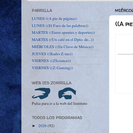
PARRILLA
MIÉRCOL
LUNES ((A pie de página))
((A pi
LUNES ((El Faro de las palabras))
MARTES ((Entre apuntes y deportes))
MARTES ((Un café en el Dpto. de...))
MIÉRCOLES ((En Clave de Música))
JUEVES ((Radio Z-ine))
VIERNES ((ZScience))
VIERNES ((Z-Gaming))
WEB IES ZORRILLA
Pulsa para ir a la web del Instituto
TODOS LOS PROGRAMAS
2026
(92)
►