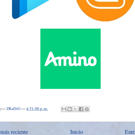
 por
ZRaDiO
en
4:51:00 p. m.
 más reciente
Inicio
Entr