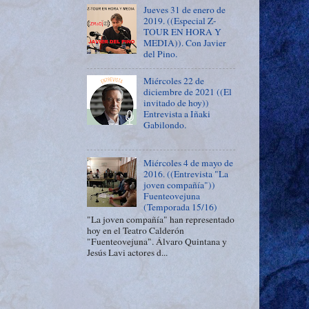
Jueves 31 de enero de
2019. ((Especial Z-
TOUR EN HORA Y
MEDIA)). Con Javier
del Pino.
Miércoles 22 de
diciembre de 2021 ((El
invitado de hoy))
Entrevista a Iñaki
Gabilondo.
Miércoles 4 de mayo de
2016. ((Entrevista "La
joven compañía"))
Fuenteovejuna
(Temporada 15/16)
"La joven compañía" han representado
hoy en el Teatro Calderón
"Fuenteovejuna". Álvaro Quintana y
Jesús Lavi actores d...