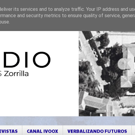
liver its services and to analyze traffic. Your IP address and u
rmance and security metrics to ensure quality of service, gene
buse.
EVISTAS
CANAL IVOOX
VERBALIZANDO FUTUROS