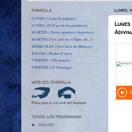
PARRILLA
LUNES, 
LUNES ((A pie de página))
Lunes 
LUNES ((El Faro de las palabras))
Adivin
MARTES ((Entre apuntes y deportes))
MARTES ((Un café en el Dpto. de...))
MIÉRCOLES ((En Clave de Música))
JUEVES ((Radio Z-ine))
VIERNES ((ZScience))
VIERNES ((Z-Gaming))
WEB IES ZORRILLA
Pulsa para ir a la web del Instituto
TODOS LOS PROGRAMAS
2026
(92)
►