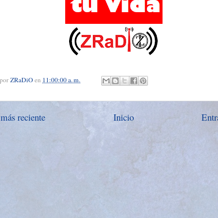
 por
ZRaDiO
en
11:00:00 a. m.
 más reciente
Inicio
Entr