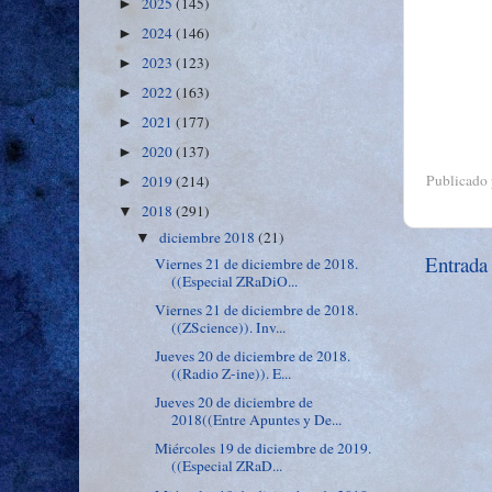
2025
(145)
►
2024
(146)
►
2023
(123)
►
2022
(163)
►
2021
(177)
►
2020
(137)
►
Publicado
2019
(214)
►
2018
(291)
▼
diciembre 2018
(21)
▼
Entrada
Viernes 21 de diciembre de 2018.
((Especial ZRaDiO...
Viernes 21 de diciembre de 2018.
((ZScience)). Inv...
Jueves 20 de diciembre de 2018.
((Radio Z-ine)). E...
Jueves 20 de diciembre de
2018((Entre Apuntes y De...
Miércoles 19 de diciembre de 2019.
((Especial ZRaD...