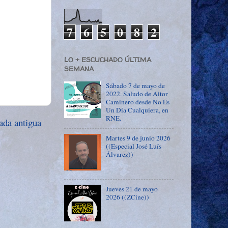
7
6
5
0
8
2
LO + ESCUCHADO ÚLTIMA
SEMANA
Sábado 7 de mayo de
2022. Saludo de Aitor
Caminero desde No Es
Un Día Cualquiera, en
RNE.
ada antigua
Martes 9 de junio 2026
((Especial José Luís
Álvarez))
Jueves 21 de mayo
2026 ((ZCine))