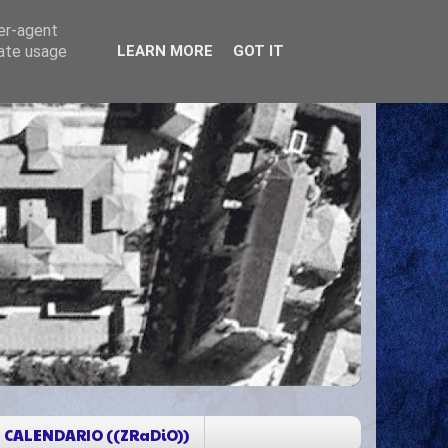
ser-agent
rate usage
LEARN MORE
GOT IT
CALENDARIO ((ZRaDiO))