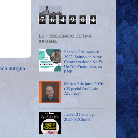
7
6
4
9
0
4
LO + ESCUCHADO ÚLTIMA
SEMANA
Sábado 7 de mayo de
2022. Saludo de Aitor
Caminero desde No Es
Un Día Cualquiera, en
ada antigua
RNE.
Martes 9 de junio 2026
((Especial José Luís
Álvarez))
Jueves 21 de mayo
2026 ((ZCine))