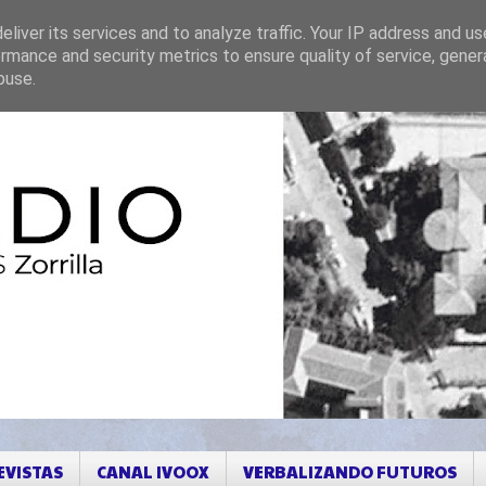
liver its services and to analyze traffic. Your IP address and u
rmance and security metrics to ensure quality of service, gene
buse.
EVISTAS
CANAL IVOOX
VERBALIZANDO FUTUROS