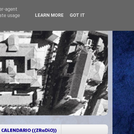
ser-agent
rate usage
LEARN MORE
GOT IT
CALENDARIO ((ZRaDiO))