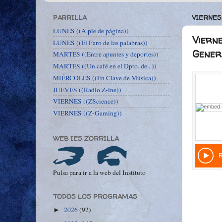
PARRILLA
VIERNES,
LUNES ((A pie de página))
Vierne
LUNES ((El Faro de las palabras))
Genera
MARTES ((Entre apuntes y deportes))
MARTES ((Un café en el Dpto. de...))
MIÉRCOLES ((En Clave de Música))
JUEVES ((Radio Z-ine))
VIERNES ((ZScience))
VIERNES ((Z-Gaming))
WEB IES ZORRILLA
Pulsa para ir a la web del Instituto
TODOS LOS PROGRAMAS
2026
(92)
►