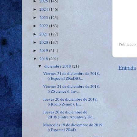
2025
(145)
►
2024
(146)
►
2023
(123)
►
2022
(163)
►
2021
(177)
►
2020
(137)
►
Publicado
2019
(214)
►
2018
(291)
▼
diciembre 2018
(21)
Entrada
▼
Viernes 21 de diciembre de 2018.
((Especial ZRaDiO...
Viernes 21 de diciembre de 2018.
((ZScience)). Inv...
Jueves 20 de diciembre de 2018.
((Radio Z-ine)). E...
Jueves 20 de diciembre de
2018((Entre Apuntes y De...
Miércoles 19 de diciembre de 2019.
((Especial ZRaD...