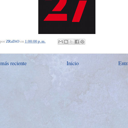
 por
ZRaDiO
en
1:00:00 p. m.
 más reciente
Inicio
Entr