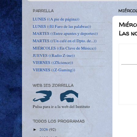
PARRILLA
MIÉRCOL
LUNES ((A pie de página))
Miérco
LUNES ((El Faro de las palabras))
Las no
MARTES ((Entre apuntes y deportes))
MARTES ((Un café en el Dpto. de...))
MIÉRCOLES ((En Clave de Música))
JUEVES ((Radio Z-ine))
VIERNES ((ZScience))
VIERNES ((Z-Gaming))
WEB IES ZORRILLA
Pulsa para ir a la web del Instituto
TODOS LOS PROGRAMAS
2026
(92)
►