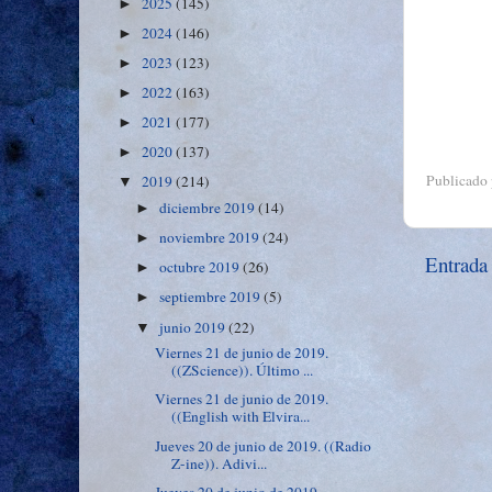
2025
(145)
►
2024
(146)
►
2023
(123)
►
2022
(163)
►
2021
(177)
►
2020
(137)
►
Publicado
2019
(214)
▼
diciembre 2019
(14)
►
noviembre 2019
(24)
►
Entrada
octubre 2019
(26)
►
septiembre 2019
(5)
►
junio 2019
(22)
▼
Viernes 21 de junio de 2019.
((ZScience)). Último ...
Viernes 21 de junio de 2019.
((English with Elvira...
Jueves 20 de junio de 2019. ((Radio
Z-ine)). Adivi...
Jueves 20 de junio de 2019.