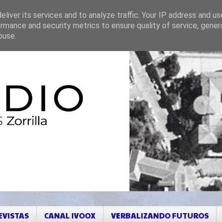
liver its services and to analyze traffic. Your IP address and u
rmance and security metrics to ensure quality of service, gene
buse.
EVISTAS
CANAL IVOOX
VERBALIZANDO FUTUROS