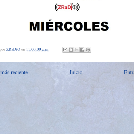
 por
ZRaDiO
en
11:00:00 a. m.
 más reciente
Inicio
Entr