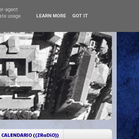
ser-agent
rate usage
LEARN MORE
GOT IT
CALENDARIO ((ZRaDiO))