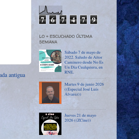
7
6
7
4
7
9
LO + ESCUCHADO ÚLTIMA
SEMANA
Sábado 7 de mayo de
2022. Saludo de Aitor
Caminero desde No Es
Un Día Cualquiera, en
RNE.
ada antigua
Martes 9 de junio 2026
((Especial José Luís
Álvarez))
Jueves 21 de mayo
2026 ((ZCine))