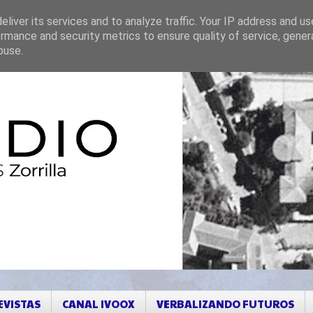
liver its services and to analyze traffic. Your IP address and u
rmance and security metrics to ensure quality of service, gene
buse.
EVISTAS
CANAL IVOOX
VERBALIZANDO FUTUROS