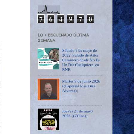
7
6
4
9
7
0
LO + ESCUCHADO ÚLTIMA
SEMANA
Sábado 7 de mayo de
2022. Saludo de Aitor
Caminero desde No Es
Un Día Cualquiera, en
RNE.
Martes 9 de junio 2026
((Especial José Luís
Álvarez))
Jueves 21 de mayo
2026 ((ZCine))