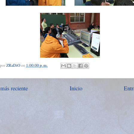
 por
ZRaDiO
en
1:00:00 p. m.
 más reciente
Inicio
Entr