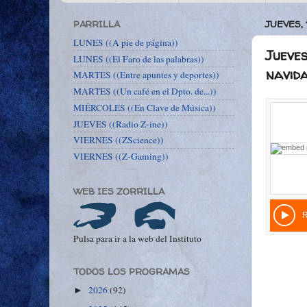
PARRILLA
JUEVES, 
LUNES ((A pie de página))
Jueves
LUNES ((El Faro de las palabras))
navid
MARTES ((Entre apuntes y deportes))
MARTES ((Un café en el Dpto. de...))
MIÉRCOLES ((En Clave de Música))
JUEVES ((Radio Z-ine))
VIERNES ((ZScience))
VIERNES ((Z-Gaming))
WEB IES ZORRILLA
Pulsa para ir a la web del Instituto
TODOS LOS PROGRAMAS
2026
(92)
►