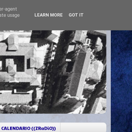
ser-agent
rate usage
LEARN MORE
GOT IT
CALENDARIO ((ZRaDiO))