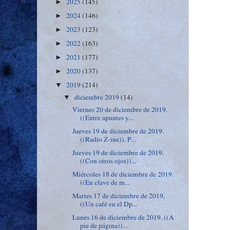
2025
(145)
►
2024
(146)
►
2023
(123)
►
2022
(163)
►
2021
(177)
►
2020
(137)
►
2019
(214)
▼
diciembre 2019
(14)
▼
Viernes 20 de diciembre de 2019.
((Entre apuntes y...
Jueves 19 de diciembre de 2019.
((Radio Z-ine)). P...
Jueves 19 de diciembre de 2019.
((Con otros ojos))...
Miércoles 18 de diciembre de 2019.
((En clave de m...
Martes 17 de diciembre de 2019,
((Un café en el Dp...
Lunes 16 de diciembre de 2019. ((A
pie de página))...