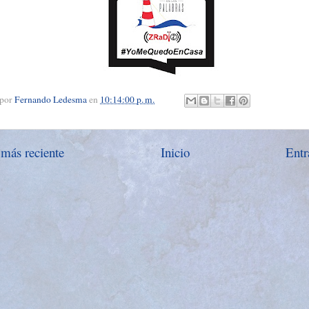
 por
Fernando Ledesma
en
10:14:00 p. m.
 más reciente
Inicio
Entr