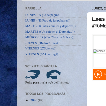
PARRILLA
LUNES, 2
LUNES ((A pie de página))
Lunes 
LUNES ((El Faro de las palabras))
#YoMe
MARTES ((Entre apuntes y deportes))
MARTES ((Un café en el Dpto. de...))
MIÉRCOLES ((En Clave de Música))
JUEVES ((Radio Z-ine))
VIERNES ((ZScience))
VIERNES ((Z-Gaming))
WEB IES ZORRILLA
Pulsa para ir a la web del Instituto
TODOS LOS PROGRAMAS
2026
(92)
►