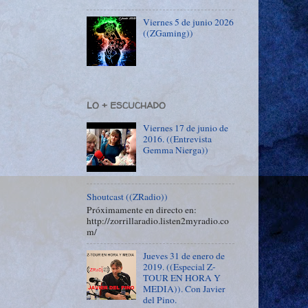
Viernes 5 de junio 2026
((ZGaming))
LO + ESCUCHADO
Viernes 17 de junio de
2016. ((Entrevista
Gemma Nierga))
Shoutcast ((ZRadio))
Próximamente en directo en:
http://zorrillaradio.listen2myradio.co
m/
Jueves 31 de enero de
2019. ((Especial Z-
TOUR EN HORA Y
MEDIA)). Con Javier
del Pino.