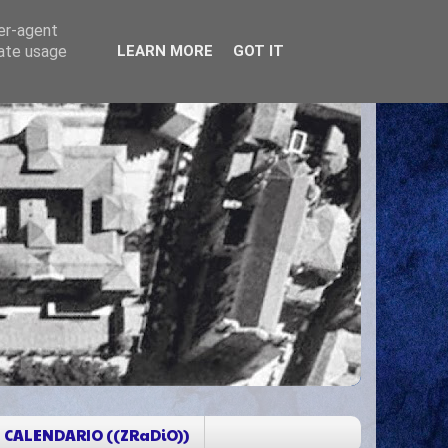
ser-agent
rate usage
LEARN MORE
GOT IT
CALENDARIO ((ZRaDiO))