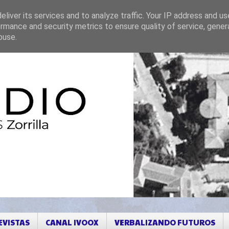
liver its services and to analyze traffic. Your IP address and u
rmance and security metrics to ensure quality of service, gene
buse.
EVISTAS
CANAL IVOOX
VERBALIZANDO FUTUROS