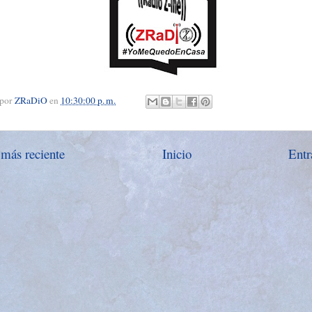
 por
ZRaDiO
en
10:30:00 p. m.
 más reciente
Inicio
Entr