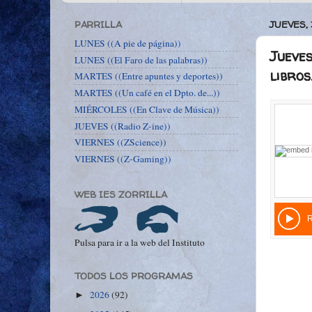
PARRILLA
JUEVES,
LUNES ((A pie de página))
Jueves
LUNES ((El Faro de las palabras))
libros
MARTES ((Entre apuntes y deportes))
MARTES ((Un café en el Dpto. de...))
MIÉRCOLES ((En Clave de Música))
JUEVES ((Radio Z-ine))
VIERNES ((ZScience))
VIERNES ((Z-Gaming))
WEB IES ZORRILLA
Pulsa para ir a la web del Instituto
TODOS LOS PROGRAMAS
2026
(92)
►