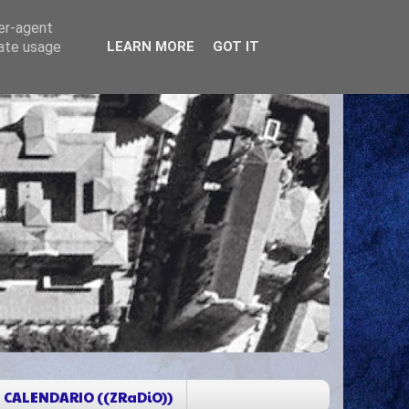
ser-agent
rate usage
LEARN MORE
GOT IT
CALENDARIO ((ZRaDiO))