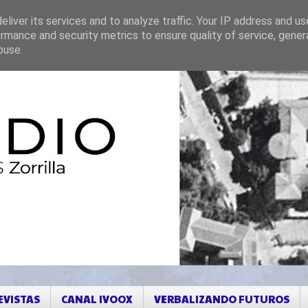
liver its services and to analyze traffic. Your IP address and u
rmance and security metrics to ensure quality of service, gene
buse.
EVISTAS
CANAL IVOOX
VERBALIZANDO FUTUROS