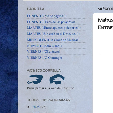
PARRILLA
MIÉRCOL
LUNES ((A pie de página))
Miérco
LUNES ((El Faro de las palabras))
Entre
MARTES ((Entre apuntes y deportes))
MARTES ((Un café en el Dpto. de...))
MIÉRCOLES ((En Clave de Música))
JUEVES ((Radio Z-ine))
VIERNES ((ZScience))
VIERNES ((Z-Gaming))
WEB IES ZORRILLA
Pulsa para ir a la web del Instituto
TODOS LOS PROGRAMAS
2026
(92)
►