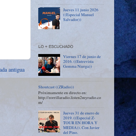
Jueves 11 junio 2026
((Especial Manuel
Salvador))
LO + ESCUCHADO
Viernes 17 de junio de
2016. ((Entrevista
Gemma Nierga))
ada antigua
Shoutcast ((ZRadio))
Próximamente en directo en:
http://zorrillaradio.listen2myradio.co
m/
Jueves 31 de enero de
2019. ((Especial Z-
TOUR EN HORA Y
MEDIA)). Con Javier
del Pino.