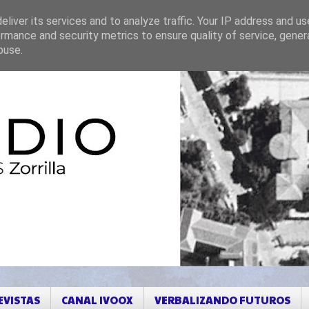
liver its services and to analyze traffic. Your IP address and u
rmance and security metrics to ensure quality of service, gene
buse.
EVISTAS
CANAL IVOOX
VERBALIZANDO FUTUROS