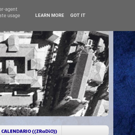
ser-agent
rate usage
LEARN MORE
GOT IT
CALENDARIO ((ZRaDiO))