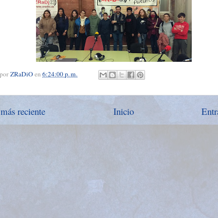
 por
ZRaDiO
en
6:24:00 p. m.
 más reciente
Inicio
Entr