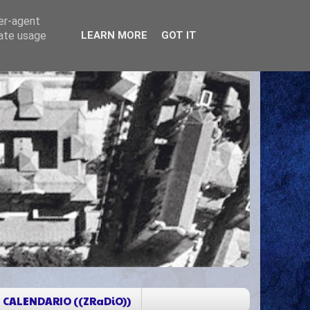
ser-agent
rate usage
LEARN MORE
GOT IT
CALENDARIO ((ZRaDiO))