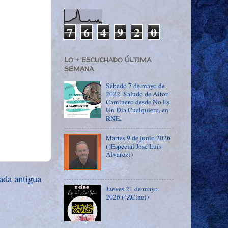
7
6
4
9
2
0
LO + ESCUCHADO ÚLTIMA
SEMANA
Sábado 7 de mayo de
2022. Saludo de Aitor
Caminero desde No Es
Un Día Cualquiera, en
RNE.
Martes 9 de junio 2026
((Especial José Luís
Álvarez))
ada antigua
Jueves 21 de mayo
2026 ((ZCine))