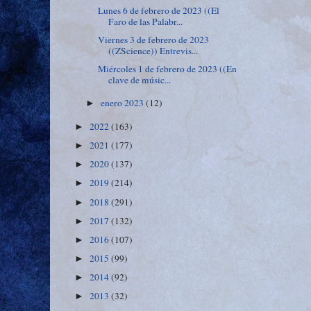
Lunes 6 de febrero de 2023 ((El
Faro de las Palabr...
Viernes 3 de febrero de 2023
((ZScience)) Entrevis...
Miércoles 1 de febrero de 2023 ((En
clave de músic...
enero 2023
(12)
►
2022
(163)
►
2021
(177)
►
2020
(137)
►
2019
(214)
►
2018
(291)
►
2017
(132)
►
2016
(107)
►
2015
(99)
►
2014
(92)
►
2013
(32)
►