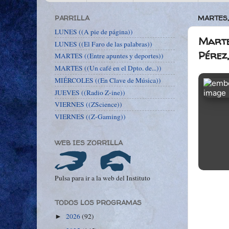
PARRILLA
MARTES,
LUNES ((A pie de página))
Martes
LUNES ((El Faro de las palabras))
Pérez,
MARTES ((Entre apuntes y deportes))
MARTES ((Un café en el Dpto. de...))
MIÉRCOLES ((En Clave de Música))
JUEVES ((Radio Z-ine))
VIERNES ((ZScience))
VIERNES ((Z-Gaming))
WEB IES ZORRILLA
Pulsa para ir a la web del Instituto
TODOS LOS PROGRAMAS
2026
(92)
►