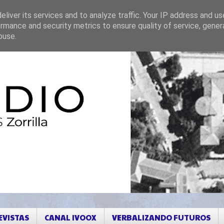
liver its services and to analyze traffic. Your IP address and u
rmance and security metrics to ensure quality of service, gene
buse.
EVISTAS
CANAL IVOOX
VERBALIZANDO FUTUROS