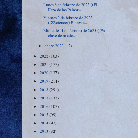
Lunes 6 de febrero de 2023 ((El
Faro de las Palabr...
Viernes 3 de febrero de 2023
((ZScience)) Entrevis...
Miércoles 1 de febrero de 2023 ((En
clave de músic...
enero 2023
(12)
►
2022
(163)
►
2021
(177)
►
2020
(137)
►
2019
(214)
►
2018
(291)
►
2017
(132)
►
2016
(107)
►
2015
(99)
►
2014
(92)
►
2013
(32)
►