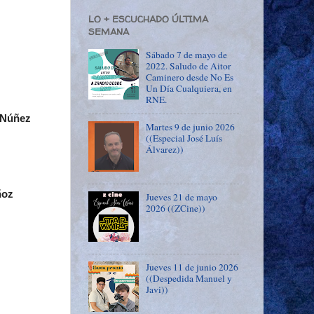
LO + ESCUCHADO ÚLTIMA
SEMANA
Sábado 7 de mayo de
2022. Saludo de Aitor
Caminero desde No Es
Un Día Cualquiera, en
RNE.
 Núñez
Martes 9 de junio 2026
((Especial José Luís
Álvarez))
ñoz
Jueves 21 de mayo
2026 ((ZCine))
Jueves 11 de junio 2026
((Despedida Manuel y
Javi))