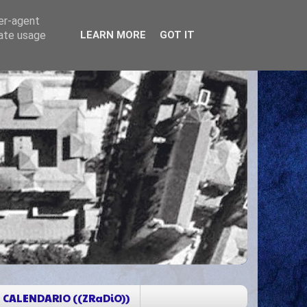
ser-agent
rate usage
LEARN MORE
GOT IT
CALENDARIO ((ZRaDiO))