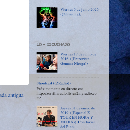
Viernes 5 de junio 2026
z
((ZGaming))
LO + ESCUCHADO
Viernes 17 de junio de
2016. ((Entrevista
Gemma Nierga))
Shoutcast ((ZRadio))
Próximamente en directo en:
http://zorrillaradio.listen2myradio.co
ada antigua
m/
Jueves 31 de enero de
2019. ((Especial Z-
TOUR EN HORA Y
MEDIA)). Con Javier
del Pino.