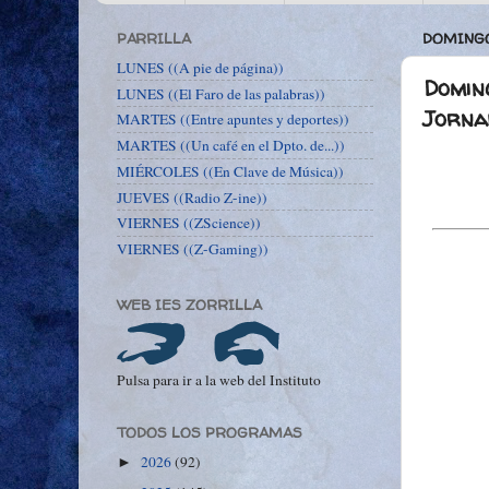
PARRILLA
DOMINGO
LUNES ((A pie de página))
Doming
LUNES ((El Faro de las palabras))
Jorna
MARTES ((Entre apuntes y deportes))
MARTES ((Un café en el Dpto. de...))
MIÉRCOLES ((En Clave de Música))
JUEVES ((Radio Z-ine))
VIERNES ((ZScience))
VIERNES ((Z-Gaming))
WEB IES ZORRILLA
Pulsa para ir a la web del Instituto
TODOS LOS PROGRAMAS
2026
(92)
►