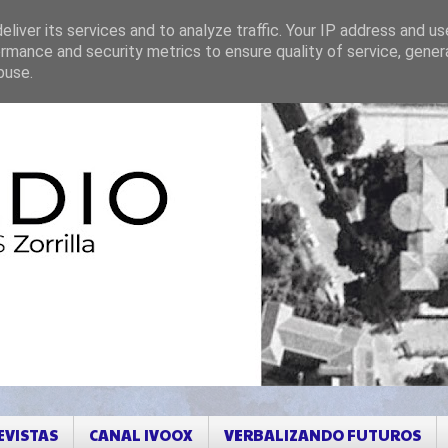
liver its services and to analyze traffic. Your IP address and u
rmance and security metrics to ensure quality of service, gene
buse.
EVISTAS
CANAL IVOOX
VERBALIZANDO FUTUROS