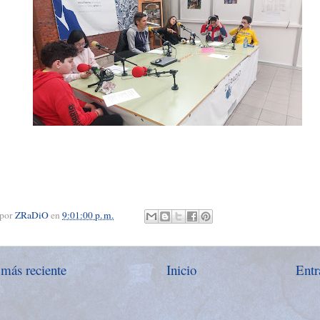
 por
ZRaDiO
en
9:01:00 p. m.
 más reciente
Inicio
Entr