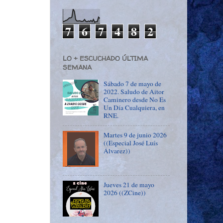
7
6
7
4
8
2
LO + ESCUCHADO ÚLTIMA
SEMANA
Sábado 7 de mayo de
2022. Saludo de Aitor
Caminero desde No Es
Un Día Cualquiera, en
RNE.
Martes 9 de junio 2026
((Especial José Luís
Álvarez))
Jueves 21 de mayo
2026 ((ZCine))