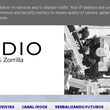
liver its services and to analyze traffic. Your IP address and u
rmance and security metrics to ensure quality of service, gene
buse.
EVISTAS
CANAL IVOOX
VERBALIZANDO FUTUROS