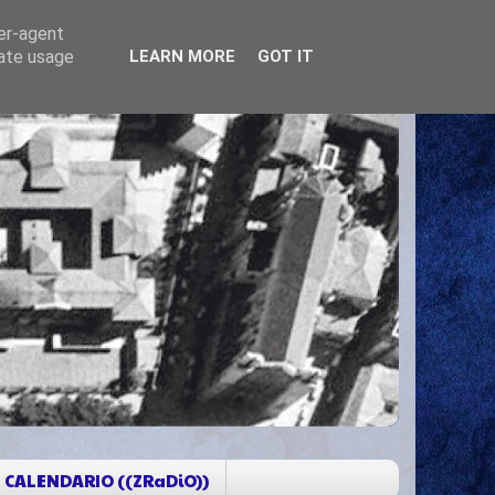
ser-agent
rate usage
LEARN MORE
GOT IT
CALENDARIO ((ZRaDiO))