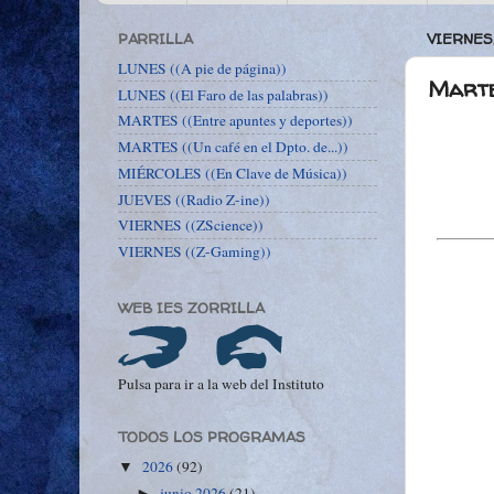
PARRILLA
VIERNES
LUNES ((A pie de página))
Marte
LUNES ((El Faro de las palabras))
MARTES ((Entre apuntes y deportes))
MARTES ((Un café en el Dpto. de...))
MIÉRCOLES ((En Clave de Música))
JUEVES ((Radio Z-ine))
VIERNES ((ZScience))
VIERNES ((Z-Gaming))
WEB IES ZORRILLA
Pulsa para ir a la web del Instituto
TODOS LOS PROGRAMAS
2026
(92)
▼
junio 2026
(21)
►