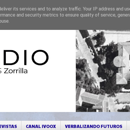
liver its services and to analyze traffic. Your IP address and u
rmance and security metrics to ensure quality of service, gene
buse.
EVISTAS
CANAL IVOOX
VERBALIZANDO FUTUROS