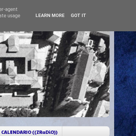
ser-agent
rate usage
LEARN MORE
GOT IT
CALENDARIO ((ZRaDiO))