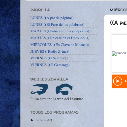
PARRILLA
MIÉRCOLE
LUNES ((A pie de página))
((A pi
LUNES ((El Faro de las palabras))
MARTES ((Entre apuntes y deportes))
MARTES ((Un café en el Dpto. de...))
MIÉRCOLES ((En Clave de Música))
JUEVES ((Radio Z-ine))
VIERNES ((ZScience))
VIERNES ((Z-Gaming))
WEB IES ZORRILLA
Pulsa para ir a la web del Instituto
TODOS LOS PROGRAMAS
2026
(92)
►