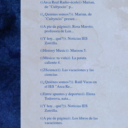
((Arca Real Radio-école)) Marian,
de "Cultyocio" p...
((¿Quiénes somos?)). Marian, de
"Cultyocio" presen...
((A pie de página)). Rosa Maroto,
profesora de Len...
((Y hoy... qué?)). Noticias IES
Zorrilla.
((History Music)). Maroon 5.
((Música: tu vida)). La patata
caliente 4.
((ZScience)). Las vacaciones y las
ciencias.
((¿Quiénes somos?)). Raúl Vacas en
el IES "Arca Re...
((Entre apuntes y deportes)). Elena
Todorova, nata...
((Y hoy... qué?)). Noticias IES
Zorrilla.
((A pie de página)). Los libros de las
vacaciones.