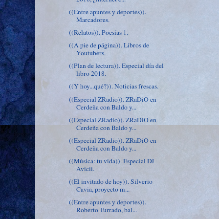
((Entre apuntes y deportes)).
Marcadores.
((Relatos)). Poesías 1.
((A pie de página)). Libros de
Youtubers.
((Plan de lectura)). Especial día del
libro 2018.
((Y hoy...qué?)). Noticias frescas.
((Especial ZRadio)). ZRaDiO en
Cerdeña con Baldo y...
((Especial ZRadio)). ZRaDiO en
Cerdeña con Baldo y...
((Especial ZRadio)). ZRaDiO en
Cerdeña con Baldo y...
((Música: tu vida)). Especial DJ
Avicii.
((El invitado de hoy)). Silverio
Cavia, proyecto m...
((Entre apuntes y deportes)).
Roberto Turrado, bal...