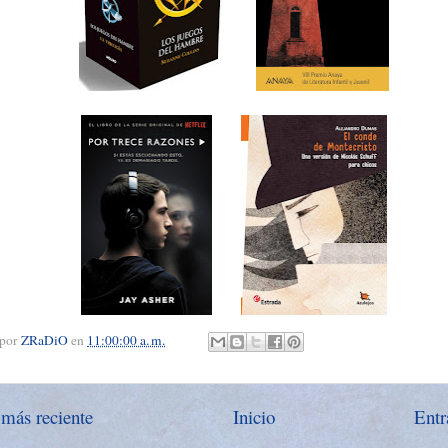
 por
ZRaDiO
en
11:00:00 a. m.
 más reciente
Inicio
Entr