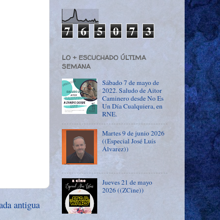
7
6
5
0
7
3
LO + ESCUCHADO ÚLTIMA
SEMANA
Sábado 7 de mayo de
2022. Saludo de Aitor
Caminero desde No Es
Un Día Cualquiera, en
RNE.
Martes 9 de junio 2026
((Especial José Luís
Álvarez))
Jueves 21 de mayo
2026 ((ZCine))
ada antigua