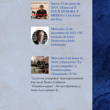
Jueves 31 de enero de
2019. ((Especial Z-
TOUR EN HORA Y
MEDIA)). Con Javier
del Pino.
Miércoles 22 de
diciembre de 2021 ((El
invitado de hoy))
Entrevista a Iñaki
Gabilondo.
Miércoles 4 de mayo de
2016. ((Entrevista "La
joven compañía"))
Fuenteovejuna
(Temporada 15/16)
"La joven compañía" han representado
hoy en el Teatro Calderón
"Fuenteovejuna". Álvaro Quintana y
Jesús Lavi actores d...