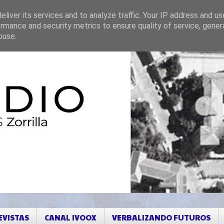
liver its services and to analyze traffic. Your IP address and u
rmance and security metrics to ensure quality of service, gene
buse.
EVISTAS
CANAL IVOOX
VERBALIZANDO FUTUROS