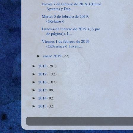
Jueves 7 de febrero de 2019. ((Entre
Apuntes y Dep...
Martes 5 de febrero de 2019.
((Relatos)).
Lunes 4 de febrero de 2019. ((A pie
de página)). L...
Viernes 1 de febrero de 2019.
((ZScience)). Invent...
enero 2019
(22)
►
2018
(291)
►
2017
(132)
►
2016
(107)
►
2015
(99)
►
2014
(92)
►
2013
(32)
►