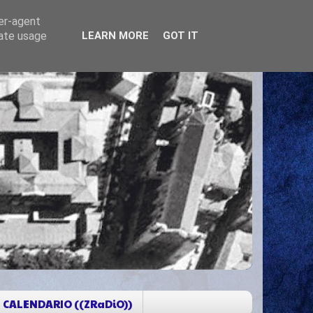
ser-agent
rate usage
LEARN MORE
GOT IT
CALENDARIO ((ZRaDiO))