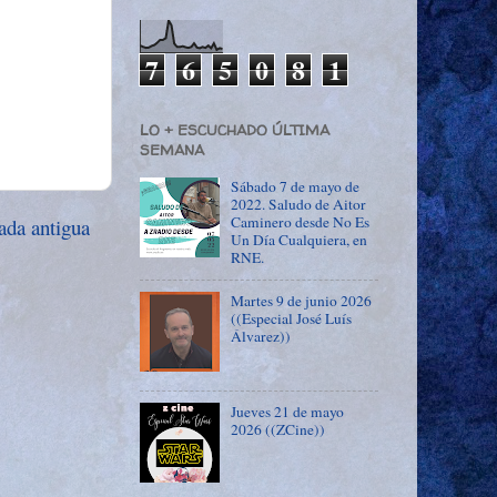
7
6
5
0
8
1
LO + ESCUCHADO ÚLTIMA
SEMANA
Sábado 7 de mayo de
2022. Saludo de Aitor
Caminero desde No Es
ada antigua
Un Día Cualquiera, en
RNE.
Martes 9 de junio 2026
((Especial José Luís
Álvarez))
Jueves 21 de mayo
2026 ((ZCine))