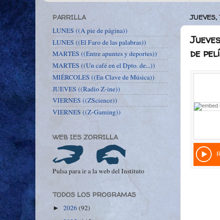
PARRILLA
JUEVES,
LUNES ((A pie de página))
Jueves
LUNES ((El Faro de las palabras))
de pel
MARTES ((Entre apuntes y deportes))
MARTES ((Un café en el Dpto. de...))
MIÉRCOLES ((En Clave de Música))
JUEVES ((Radio Z-ine))
VIERNES ((ZScience))
VIERNES ((Z-Gaming))
WEB IES ZORRILLA
Pulsa para ir a la web del Instituto
TODOS LOS PROGRAMAS
2026
(92)
►