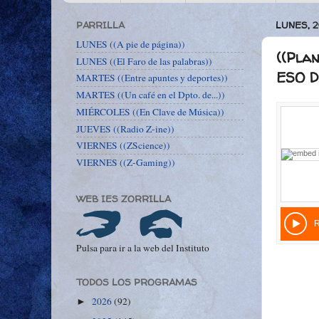
PARRILLA
LUNES, 
LUNES ((A pie de página))
((Plan
LUNES ((El Faro de las palabras))
ESO D
MARTES ((Entre apuntes y deportes))
MARTES ((Un café en el Dpto. de...))
MIÉRCOLES ((En Clave de Música))
JUEVES ((Radio Z-ine))
VIERNES ((ZScience))
VIERNES ((Z-Gaming))
WEB IES ZORRILLA
Pulsa para ir a la web del Instituto
TODOS LOS PROGRAMAS
2026
(92)
►