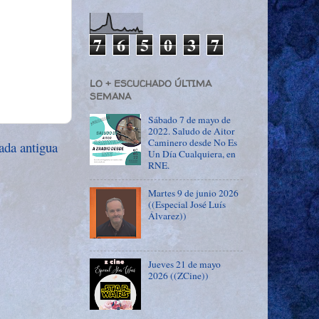
7
6
5
0
3
7
LO + ESCUCHADO ÚLTIMA
SEMANA
Sábado 7 de mayo de
2022. Saludo de Aitor
Caminero desde No Es
ada antigua
Un Día Cualquiera, en
RNE.
Martes 9 de junio 2026
((Especial José Luís
Álvarez))
Jueves 21 de mayo
2026 ((ZCine))