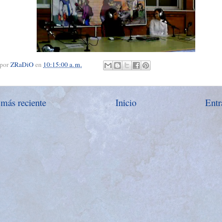
 por
ZRaDiO
en
10:15:00 a. m.
 más reciente
Inicio
Entr