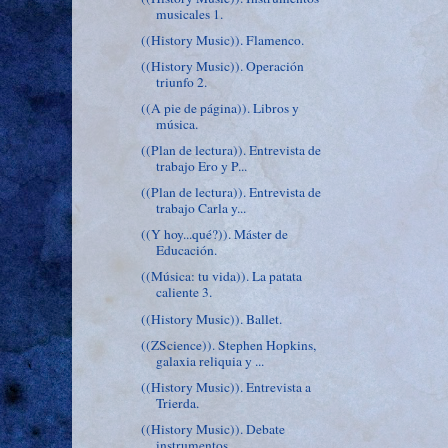
musicales 1.
((History Music)). Flamenco.
((History Music)). Operación
triunfo 2.
((A pie de página)). Libros y
música.
((Plan de lectura)). Entrevista de
trabajo Ero y P...
((Plan de lectura)). Entrevista de
trabajo Carla y...
((Y hoy...qué?)). Máster de
Educación.
((Música: tu vida)). La patata
caliente 3.
((History Music)). Ballet.
((ZScience)). Stephen Hopkins,
galaxia reliquia y ...
((History Music)). Entrevista a
Trierda.
((History Music)). Debate
instrumentos.