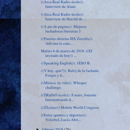
((Arca Real Radio-école)).
Interview de Alani.
((Arca Real Radio-école)).
Interview de Harold de ...
((A pie de página)). Mujeres
luchadoras literarias 3
((Puertas abiertas IES Zorrilla)).
Adivina la canc...
Martes 6 de marzo de 2018. ((El
invitado de hoy)) ...
((Speaking English)). 1ESO B.
((Y hoy...qué?)). Reloj de la fachada,
Forges y h...
((Música: tu vida)). Whisper
challenge.
((ZRaDiO école)). 8 mars. Journée
Internationale d...
((ZScince)) Mobile World Congress
((Entre apuntes y deportes)).
Voleibol, Lucía Abri...
febrero 2018
(26)
►