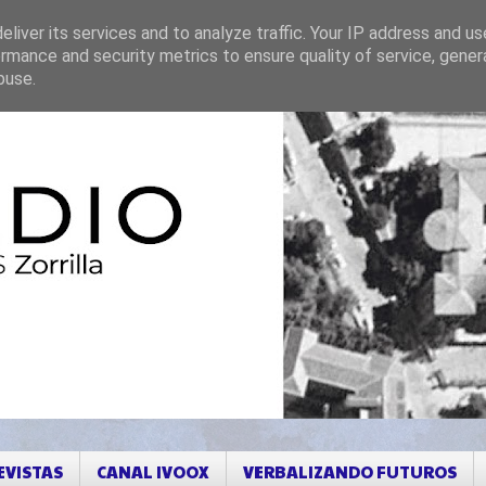
liver its services and to analyze traffic. Your IP address and u
rmance and security metrics to ensure quality of service, gene
buse.
EVISTAS
CANAL IVOOX
VERBALIZANDO FUTUROS