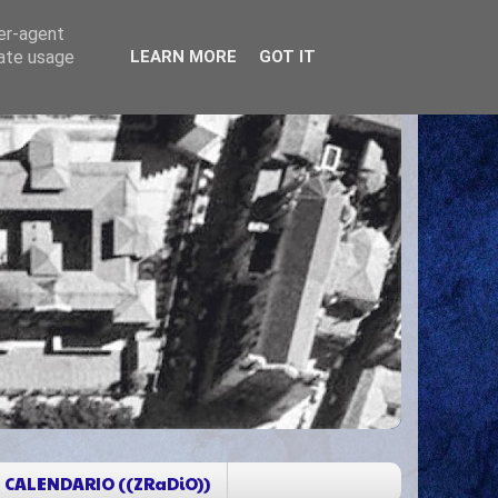
ser-agent
rate usage
LEARN MORE
GOT IT
CALENDARIO ((ZRaDiO))