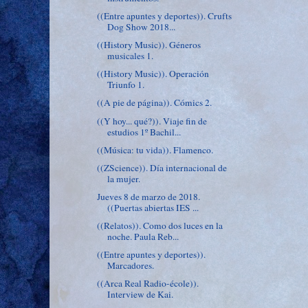
((Entre apuntes y deportes)). Crufts
Dog Show 2018...
((History Music)). Géneros
musicales 1.
((History Music)). Operación
Triunfo 1.
((A pie de página)). Cómics 2.
((Y hoy... qué?)). Viaje fin de
estudios 1º Bachil...
((Música: tu vida)). Flamenco.
((ZScience)). Día internacional de
la mujer.
Jueves 8 de marzo de 2018.
((Puertas abiertas IES ...
((Relatos)). Como dos luces en la
noche. Paula Reb...
((Entre apuntes y deportes)).
Marcadores.
((Arca Real Radio-école)).
Interview de Kai.