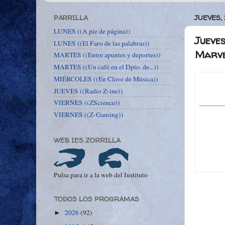
PARRILLA
JUEVES,
LUNES ((A pie de página))
Jueves
LUNES ((El Faro de las palabras))
Marve
MARTES ((Entre apuntes y deportes))
MARTES ((Un café en el Dpto. de...))
MIÉRCOLES ((En Clave de Música))
JUEVES ((Radio Z-ine))
VIERNES ((ZScience))
VIERNES ((Z-Gaming))
WEB IES ZORRILLA
Pulsa para ir a la web del Instituto
TODOS LOS PROGRAMAS
2026
(92)
►