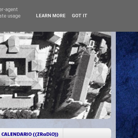
ser-agent
rate usage
LEARN MORE
GOT IT
CALENDARIO ((ZRaDiO))