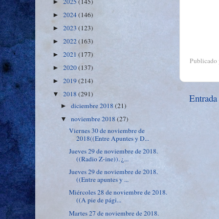
2025
(145)
►
2024
(146)
►
2023
(123)
►
2022
(163)
►
2021
(177)
►
Publicado
2020
(137)
►
2019
(214)
►
2018
(291)
▼
Entrada
diciembre 2018
(21)
►
noviembre 2018
(27)
▼
Viernes 30 de noviembre de
2018((Entre Apuntes y D...
Jueves 29 de noviembre de 2018.
((Radio Z-ine)). ¿...
Jueves 29 de noviembre de 2018.
((Entre apuntes y ...
Miércoles 28 de noviembre de 2018.
((A pie de pági...
Martes 27 de noviembre de 2018.