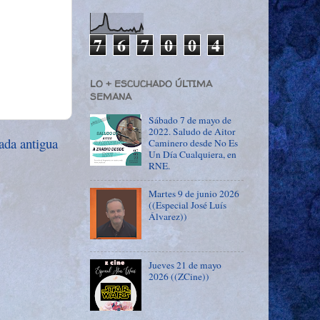
7
6
7
0
0
4
LO + ESCUCHADO ÚLTIMA
SEMANA
Sábado 7 de mayo de
2022. Saludo de Aitor
ada antigua
Caminero desde No Es
Un Día Cualquiera, en
RNE.
Martes 9 de junio 2026
((Especial José Luís
Álvarez))
Jueves 21 de mayo
2026 ((ZCine))