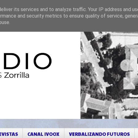
liver its services and to analyze traffic. Your IP address and u
rmance and security metrics to ensure quality of service, gene
buse.
EVISTAS
CANAL IVOOX
VERBALIZANDO FUTUROS