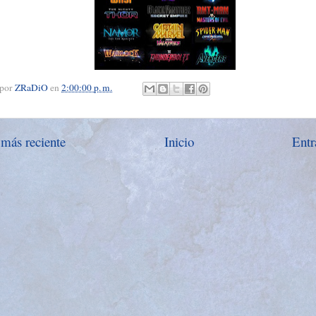
 por
ZRaDiO
en
2:00:00 p. m.
 más reciente
Inicio
Entr