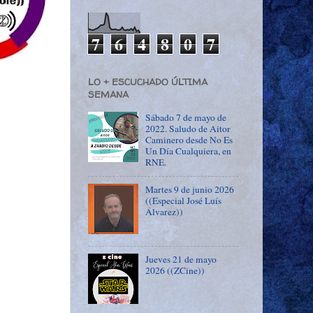
7
6
4
8
0
7
LO + ESCUCHADO ÚLTIMA
SEMANA
Sábado 7 de mayo de
2022. Saludo de Aitor
Caminero desde No Es
Un Día Cualquiera, en
RNE.
Martes 9 de junio 2026
((Especial José Luís
Álvarez))
Jueves 21 de mayo
2026 ((ZCine))