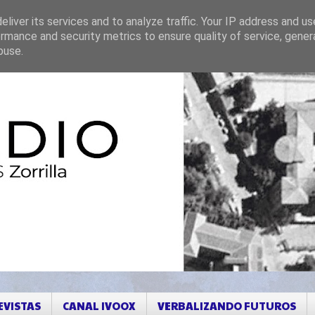
liver its services and to analyze traffic. Your IP address and u
rmance and security metrics to ensure quality of service, gene
buse.
EVISTAS
CANAL IVOOX
VERBALIZANDO FUTUROS