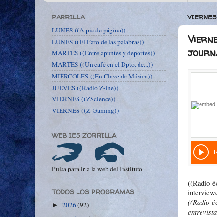
PARRILLA
VIERNES
LUNES ((A pie de página))
Vierne
LUNES ((El Faro de las palabras))
journ
MARTES ((Entre apuntes y deportes))
MARTES ((Un café en el Dpto. de...))
MIÉRCOLES ((En Clave de Música))
JUEVES ((Radio Z-ine))
VIERNES ((ZScience))
VIERNES ((Z-Gaming))
WEB IES ZORRILLA
Pulsa para ir a la web del Instituto
((Radio-éc
interview
TODOS LOS PROGRAMAS
((Radio-éc
2026
(92)
►
entrevist