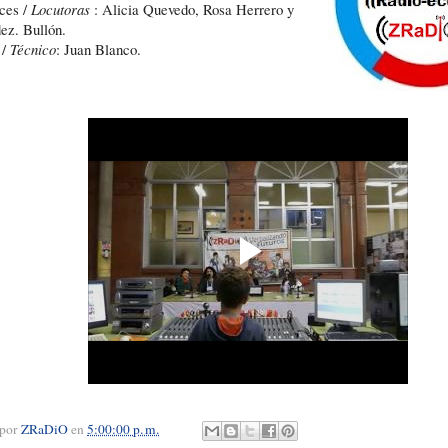
ces /
Locutoras
: Alicia Quevedo, Rosa Herrero y
ez. Bullón.
 /
Técnico
: Juan Blanco.
 por
ZRaDiO
en
5:00:00 p. m.