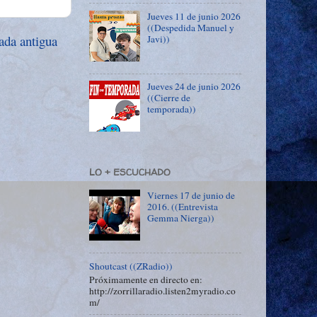
Jueves 11 de junio 2026
((Despedida Manuel y
ada antigua
Javi))
Jueves 24 de junio 2026
((Cierre de
temporada))
LO + ESCUCHADO
Viernes 17 de junio de
2016. ((Entrevista
Gemma Nierga))
Shoutcast ((ZRadio))
Próximamente en directo en:
http://zorrillaradio.listen2myradio.co
m/