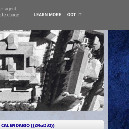
ser-agent
rate usage
LEARN MORE
GOT IT
CALENDARIO ((ZRaDiO))