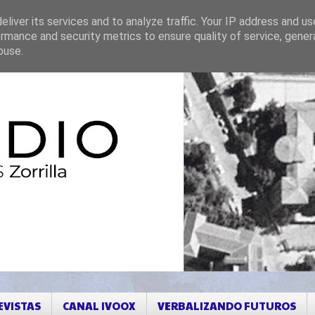
liver its services and to analyze traffic. Your IP address and u
rmance and security metrics to ensure quality of service, gene
buse.
EVISTAS
CANAL IVOOX
VERBALIZANDO FUTUROS