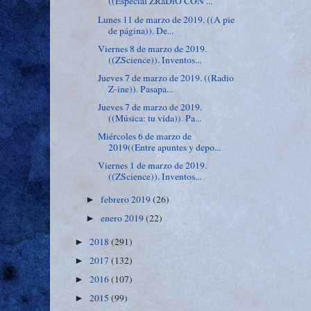
((Especial ZRaDiO CON ...
Lunes 11 de marzo de 2019. ((A pie
de página)). De...
Viernes 8 de marzo de 2019.
((ZScience)). Inventos...
Jueves 7 de marzo de 2019. ((Radio
Z-ine)). Pasapa...
Jueves 7 de marzo de 2019.
((Música: tu vida)). Pa...
Miércoles 6 de marzo de
2019((Entre apuntes y depo...
Viernes 1 de marzo de 2019.
((ZScience)). Inventos...
febrero 2019
(26)
►
enero 2019
(22)
►
2018
(291)
►
2017
(132)
►
2016
(107)
►
2015
(99)
►