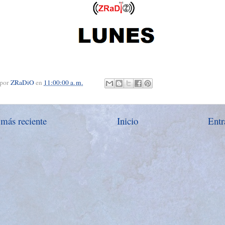
 por
ZRaDiO
en
11:00:00 a. m.
 más reciente
Inicio
Entr