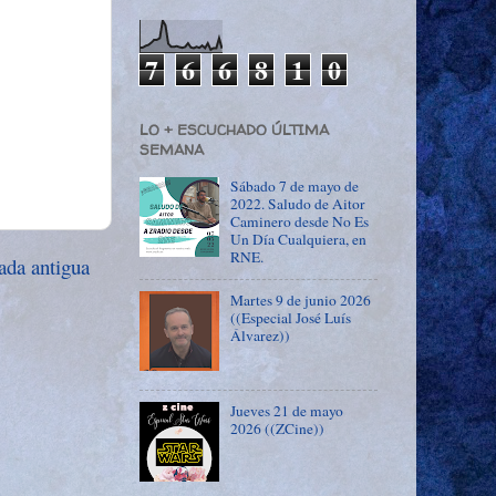
7
6
6
8
1
0
LO + ESCUCHADO ÚLTIMA
SEMANA
Sábado 7 de mayo de
2022. Saludo de Aitor
Caminero desde No Es
Un Día Cualquiera, en
RNE.
ada antigua
Martes 9 de junio 2026
((Especial José Luís
Álvarez))
Jueves 21 de mayo
2026 ((ZCine))