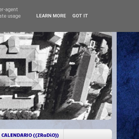
ser-agent
rate usage
LEARN MORE
GOT IT
CALENDARIO ((ZRaDiO))