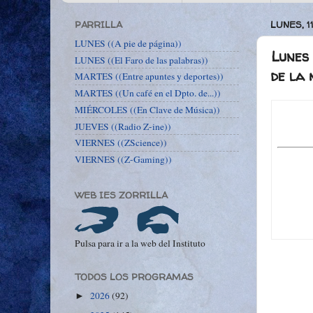
PARRILLA
LUNES, 1
LUNES ((A pie de página))
Lunes 
LUNES ((El Faro de las palabras))
de la 
MARTES ((Entre apuntes y deportes))
MARTES ((Un café en el Dpto. de...))
MIÉRCOLES ((En Clave de Música))
JUEVES ((Radio Z-ine))
VIERNES ((ZScience))
VIERNES ((Z-Gaming))
WEB IES ZORRILLA
Pulsa para ir a la web del Instituto
TODOS LOS PROGRAMAS
2026
(92)
►