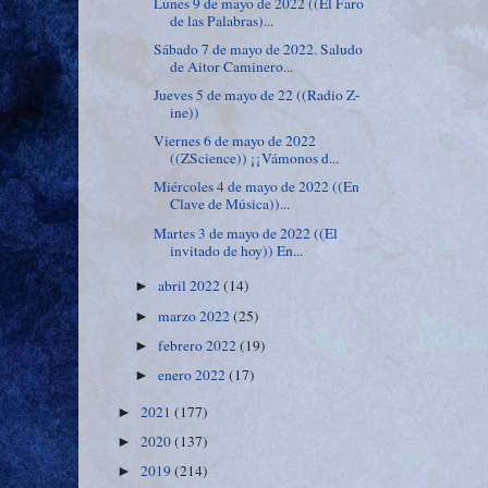
Lunes 9 de mayo de 2022 ((El Faro
de las Palabras)...
Sábado 7 de mayo de 2022. Saludo
de Aitor Caminero...
Jueves 5 de mayo de 22 ((Radio Z-
ine))
Viernes 6 de mayo de 2022
((ZScience)) ¡¡Vámonos d...
Miércoles 4 de mayo de 2022 ((En
Clave de Música))...
Martes 3 de mayo de 2022 ((El
invitado de hoy)) En...
abril 2022
(14)
►
marzo 2022
(25)
►
febrero 2022
(19)
►
enero 2022
(17)
►
2021
(177)
►
2020
(137)
►
2019
(214)
►