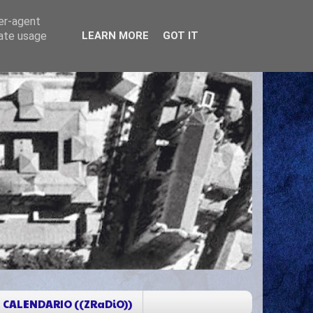
ser-agent
rate usage
LEARN MORE
GOT IT
CALENDARIO ((ZRaDiO))