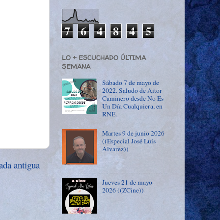
7
6
4
8
4
5
LO + ESCUCHADO ÚLTIMA
SEMANA
Sábado 7 de mayo de
2022. Saludo de Aitor
Caminero desde No Es
Un Día Cualquiera, en
RNE.
Martes 9 de junio 2026
((Especial José Luís
Álvarez))
ada antigua
Jueves 21 de mayo
2026 ((ZCine))