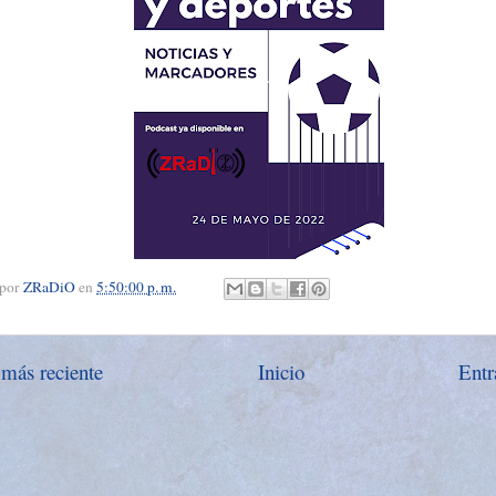
 por
ZRaDiO
en
5:50:00 p. m.
 más reciente
Inicio
Entr