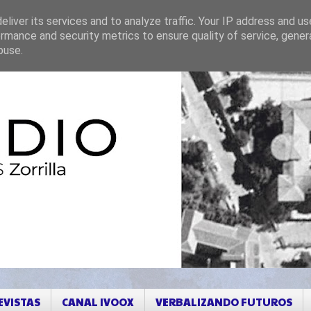
liver its services and to analyze traffic. Your IP address and u
rmance and security metrics to ensure quality of service, gene
buse.
EVISTAS
CANAL IVOOX
VERBALIZANDO FUTUROS