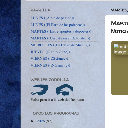
PARRILLA
MARTES,
LUNES ((A pie de página))
Marte
LUNES ((El Faro de las palabras))
Notic
MARTES ((Entre apuntes y deportes))
MARTES ((Un café en el Dpto. de...))
MIÉRCOLES ((En Clave de Música))
JUEVES ((Radio Z-ine))
VIERNES ((ZScience))
VIERNES ((Z-Gaming))
WEB IES ZORRILLA
Pulsa para ir a la web del Instituto
TODOS LOS PROGRAMAS
2026
(92)
►