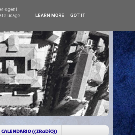
ser-agent
rate usage
LEARN MORE
GOT IT
CALENDARIO ((ZRaDiO))