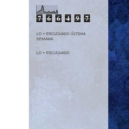
7
6
6
4
9
7
LO + ESCUCHADO ÚLTIMA
SEMANA
LO + ESCUCHADO