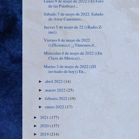
Lunes 9 de mayo de 2022 ((El Faro
de las Palabras)...
Sábado 7 de mayo de 2022. Saludo
de Aitor Caminero...
Jueves 5 de mayo de 22 ((Radio Z-
ine))
Viernes 6 de mayo de 2022
((ZScience)) ¡¡Vámonos d...
Miércoles 4 de mayo de 2022 ((En
Clave de Música))...
Martes 3 de mayo de 2022 ((El
invitado de hoy)) En...
abril 2022
(14)
►
marzo 2022
(25)
►
febrero 2022
(19)
►
enero 2022
(17)
►
2021
(177)
►
2020
(137)
►
2019
(214)
►