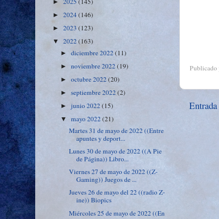
2025
(145)
►
2024
(146)
►
2023
(123)
►
2022
(163)
▼
diciembre 2022
(11)
►
noviembre 2022
(19)
►
Publicado
octubre 2022
(20)
►
septiembre 2022
(2)
►
Entrada
junio 2022
(15)
►
mayo 2022
(21)
▼
Martes 31 de mayo de 2022 ((Entre
apuntes y deport...
Lunes 30 de mayo de 2022 ((A Pie
de Página)) Libro...
Viernes 27 de mayo de 2022 ((Z-
Gaming)) Juegos de ...
Jueves 26 de mayo del 22 ((radio Z-
ine)) Biopics
Miércoles 25 de mayo de 2022 ((En