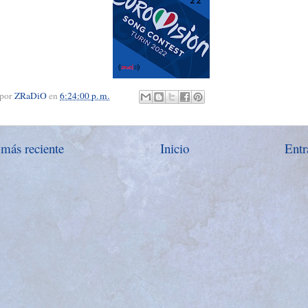
 por
ZRaDiO
en
6:24:00 p. m.
 más reciente
Inicio
Entr