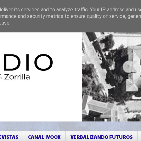
liver its services and to analyze traffic. Your IP address and u
rmance and security metrics to ensure quality of service, gene
buse.
EVISTAS
CANAL IVOOX
VERBALIZANDO FUTUROS