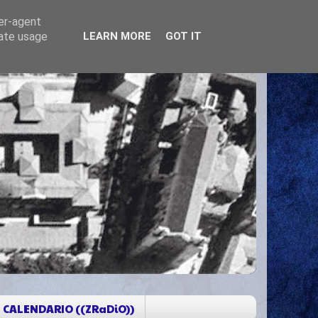
ser-agent
rate usage
LEARN MORE
GOT IT
CALENDARIO ((ZRaDiO))