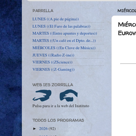
PARRILLA
MIÉRCOL
LUNES ((A pie de página))
Miérco
LUNES ((El Faro de las palabras))
Eurov
MARTES ((Entre apuntes y deportes))
MARTES ((Un café en el Dpto. de...))
MIÉRCOLES ((En Clave de Música))
JUEVES ((Radio Z-ine))
VIERNES ((ZScience))
VIERNES ((Z-Gaming))
WEB IES ZORRILLA
Pulsa para ir a la web del Instituto
TODOS LOS PROGRAMAS
2026
(92)
►