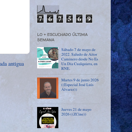
7
6
7
5
6
9
LO + ESCUCHADO ÚLTIMA
SEMANA
Sábado 7 de mayo de
2022. Saludo de Aitor
Caminero desde No Es
ada antigua
Un Día Cualquiera, en
RNE.
Martes 9 de junio 2026
((Especial José Luís
Álvarez))
Jueves 21 de mayo
2026 ((ZCine))