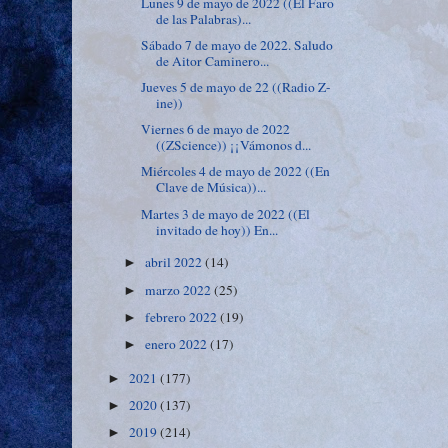
Lunes 9 de mayo de 2022 ((El Faro
de las Palabras)...
Sábado 7 de mayo de 2022. Saludo
de Aitor Caminero...
Jueves 5 de mayo de 22 ((Radio Z-
ine))
Viernes 6 de mayo de 2022
((ZScience)) ¡¡Vámonos d...
Miércoles 4 de mayo de 2022 ((En
Clave de Música))...
Martes 3 de mayo de 2022 ((El
invitado de hoy)) En...
abril 2022
(14)
►
marzo 2022
(25)
►
febrero 2022
(19)
►
enero 2022
(17)
►
2021
(177)
►
2020
(137)
►
2019
(214)
►